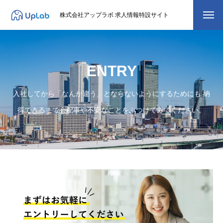
株式会社アップラボ 求人情報特設サイト
現在募集中の職種
ENTRY
エントリーフォーム
プライバシーポリシー
入社してから「なんか違う」とならないようにするためにも 納
得できるまで心配事や不安なことをぶつけてみてください。
会社概要
現在募集中の職種
エントリーフォーム
プライバシーポリシー
会